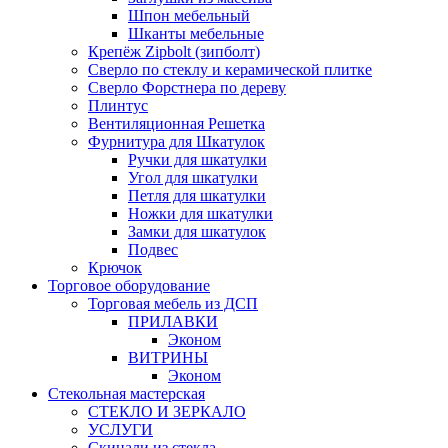
Шпон мебельный
Шканты мебельные
Крепёж Zipbolt (зипболт)
Сверло по стеклу и керамической плитке
Сверло Форстнера по дереву
Плинтус
Вентиляционная Решетка
Фурнитура для Шкатулок
Ручки для шкатулки
Угол для шкатулки
Петля для шкатулки
Ножки для шкатулки
Замки для шкатулок
Подвес
Крючок
Торговое оборудование
Торговая мебель из ДСП
ПРИЛАВКИ
Эконом
ВИТРИНЫ
Эконом
Стекольная мастерская
СТЕКЛО И ЗЕРКАЛО
УСЛУГИ
Скинали из стекла