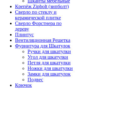
Шканты мебельные
Крепёж Zipbolt (зипболт)
Сверло по стеклу и
керамической плитке
Сверло Форстнера по
дереву
Плинтус
Вентиляционная Решетка
Фурнитура для Шкатулок
Ручки для шкатулки
Угол для шкатулки
Петля для шкатулки
Ножки для шкатулки
Замки для шкатулок
Подвес
Крючок