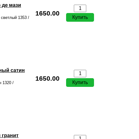
 де мази
1650.00
светлый 1353 /
ный сатин
1650.00
 1320 /
 гранит