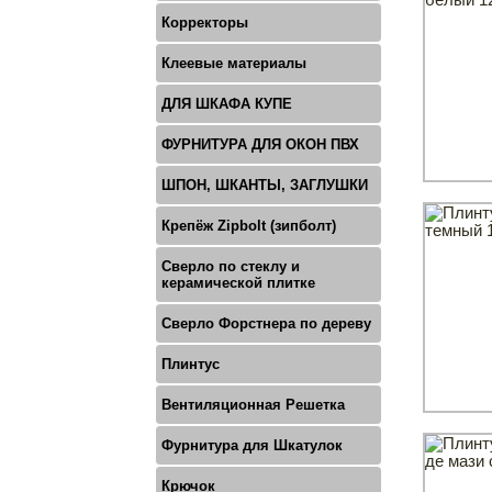
Корректоры
Клеевые материалы
ДЛЯ ШКАФА КУПЕ
ФУРНИТУРА ДЛЯ ОКОН ПВХ
ШПОН, ШКАНТЫ, ЗАГЛУШКИ
Крепёж Zipbolt (зипболт)
Сверло по стеклу и
керамической плитке
Сверло Форстнера по дереву
Плинтус
Вентиляционная Решетка
Фурнитура для Шкатулок
Крючок