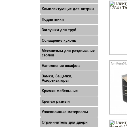
Комплектующие для витрин
Подпятники
Заглушки для труб
Оснащение кухонь
Механизмы для раздвижных
столов
Наполнение шкафов
Замки, Защелки,
Амортизаторы
Крючки мебельные
Крепеж разный
Упаковочные материалы
Ограничитель для двери