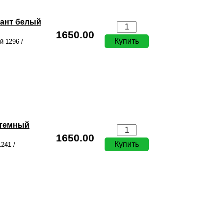
иант белый
1650.00
 1296 /
 темный
1650.00
241 /