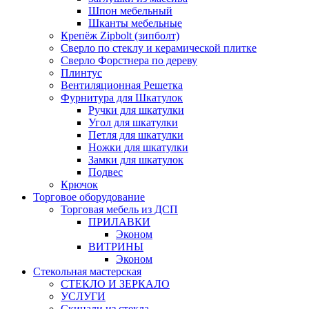
Шпон мебельный
Шканты мебельные
Крепёж Zipbolt (зипболт)
Сверло по стеклу и керамической плитке
Сверло Форстнера по дереву
Плинтус
Вентиляционная Решетка
Фурнитура для Шкатулок
Ручки для шкатулки
Угол для шкатулки
Петля для шкатулки
Ножки для шкатулки
Замки для шкатулок
Подвес
Крючок
Торговое оборудование
Торговая мебель из ДСП
ПРИЛАВКИ
Эконом
ВИТРИНЫ
Эконом
Стекольная мастерская
СТЕКЛО И ЗЕРКАЛО
УСЛУГИ
Скинали из стекла