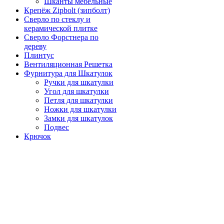
Шканты мебельные
Крепёж Zipbolt (зипболт)
Сверло по стеклу и
керамической плитке
Сверло Форстнера по
дереву
Плинтус
Вентиляционная Решетка
Фурнитура для Шкатулок
Ручки для шкатулки
Угол для шкатулки
Петля для шкатулки
Ножки для шкатулки
Замки для шкатулок
Подвес
Крючок