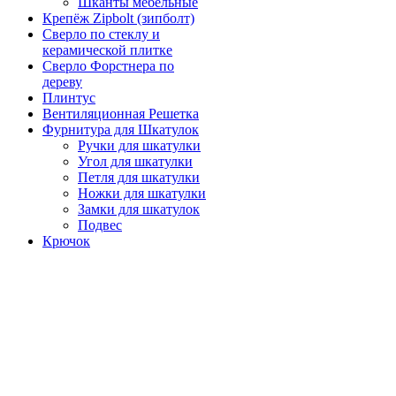
Шканты мебельные
Крепёж Zipbolt (зипболт)
Сверло по стеклу и
керамической плитке
Сверло Форстнера по
дереву
Плинтус
Вентиляционная Решетка
Фурнитура для Шкатулок
Ручки для шкатулки
Угол для шкатулки
Петля для шкатулки
Ножки для шкатулки
Замки для шкатулок
Подвес
Крючок