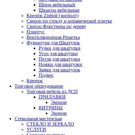
Шпон мебельный
Шканты мебельные
Крепёж Zipbolt (зипболт)
Сверло по стеклу и керамической плитке
Сверло Форстнера по дереву
Плинтус
Вентиляционная Решетка
Фурнитура для Шкатулок
Ручки для шкатулки
Угол для шкатулки
Петля для шкатулки
Ножки для шкатулки
Замки для шкатулок
Подвес
Крючок
Торговое оборудование
Торговая мебель из ДСП
ПРИЛАВКИ
Эконом
ВИТРИНЫ
Эконом
Стекольная мастерская
СТЕКЛО И ЗЕРКАЛО
УСЛУГИ
Скинали из стекла