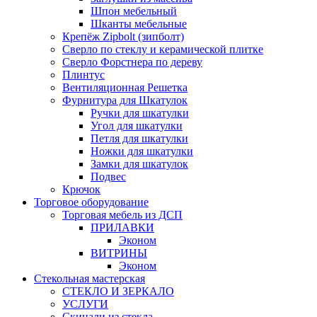
Шпон мебельный
Шканты мебельные
Крепёж Zipbolt (зипболт)
Сверло по стеклу и керамической плитке
Сверло Форстнера по дереву
Плинтус
Вентиляционная Решетка
Фурнитура для Шкатулок
Ручки для шкатулки
Угол для шкатулки
Петля для шкатулки
Ножки для шкатулки
Замки для шкатулок
Подвес
Крючок
Торговое оборудование
Торговая мебель из ДСП
ПРИЛАВКИ
Эконом
ВИТРИНЫ
Эконом
Стекольная мастерская
СТЕКЛО И ЗЕРКАЛО
УСЛУГИ
Скинали из стекла