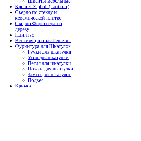
Шканты мебельные
Крепёж Zipbolt (зипболт)
Сверло по стеклу и
керамической плитке
Сверло Форстнера по
дереву
Плинтус
Вентиляционная Решетка
Фурнитура для Шкатулок
Ручки для шкатулки
Угол для шкатулки
Петля для шкатулки
Ножки для шкатулки
Замки для шкатулок
Подвес
Крючок