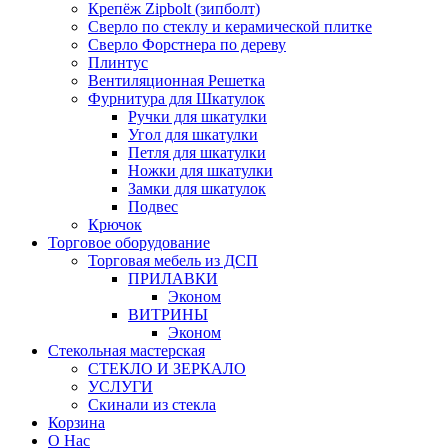
Крепёж Zipbolt (зипболт)
Сверло по стеклу и керамической плитке
Сверло Форстнера по дереву
Плинтус
Вентиляционная Решетка
Фурнитура для Шкатулок
Ручки для шкатулки
Угол для шкатулки
Петля для шкатулки
Ножки для шкатулки
Замки для шкатулок
Подвес
Крючок
Торговое оборудование
Торговая мебель из ДСП
ПРИЛАВКИ
Эконом
ВИТРИНЫ
Эконом
Стекольная мастерская
СТЕКЛО И ЗЕРКАЛО
УСЛУГИ
Скинали из стекла
Корзина
О Нас