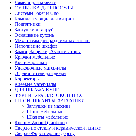
Ламели для кровати
СУШИЛКА ДЛЯ ПОСУДЫ
Системы Joker и Uno
Комплектующие для витрин
Подпятники
Заглушки для труб
Оснащение кухонь
Механизмы для раздвижных столов
Наполнение шкафов
Замки, Защелки, Амортизаторы
Крючки мебельные
Крепеж разный
Упаковочные материалы
Ограничитель для двери
Корректоры
Клеевые материалы
ДЛЯ ШКАФА КУПЕ
ФУРНИТУРА ДЛЯ ОКОН ПВХ
ШПОН, ШКАНТЫ, ЗАГЛУШКИ
Заглушки из массива
Шпон мебельный
Шканты мебельные
Крепёж Zipbolt (зипболт)
Сверло по стеклу и керамической плитке
Сверло Форстнера по дереву