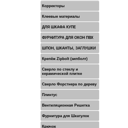
Корректоры
Клеевые материалы
ДЛЯ ШКАФА КУПЕ
ФУРНИТУРА ДЛЯ ОКОН ПВХ
ШПОН, ШКАНТЫ, ЗАГЛУШКИ
Крепёж Zipbolt (зипболт)
Сверло по стеклу и
керамической плитке
Сверло Форстнера по дереву
Плинтус
Вентиляционная Решетка
Фурнитура для Шкатулок
Крючок