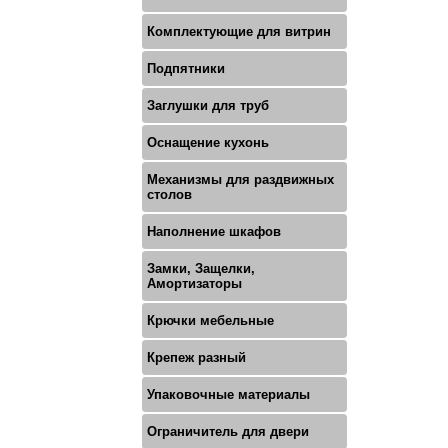
Комплектующие для витрин
Подпятники
Заглушки для труб
Оснащение кухонь
Механизмы для раздвижных
столов
Наполнение шкафов
Замки, Защелки,
Амортизаторы
Крючки мебельные
Крепеж разный
Упаковочные материалы
Ограничитель для двери