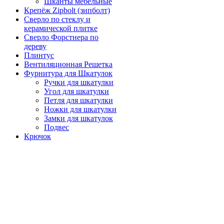
Шканты мебельные
Крепёж Zipbolt (зипболт)
Сверло по стеклу и
керамической плитке
Сверло Форстнера по
дереву
Плинтус
Вентиляционная Решетка
Фурнитура для Шкатулок
Ручки для шкатулки
Угол для шкатулки
Петля для шкатулки
Ножки для шкатулки
Замки для шкатулок
Подвес
Крючок