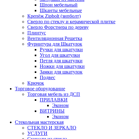
Шпон мебельный
Шканты мебельные
Крепёж Zipbolt (зипболт)
Сверло по стеклу и керамической плитке
Сверло Форстнера по дереву
Плинтус
Вентиляционная Решетка
Фурнитура для Шкатулок
Ручки для шкатулки
Угол для шкатулки
Петля для шкатулки
Ножки для шкатулки
Замки для шкатулок
Подвес
Крючок
Торговое оборудование
Торговая мебель из ДСП
ПРИЛАВКИ
Эконом
ВИТРИНЫ
Эконом
Стекольная мастерская
СТЕКЛО И ЗЕРКАЛО
УСЛУГИ
Скинали из стекла