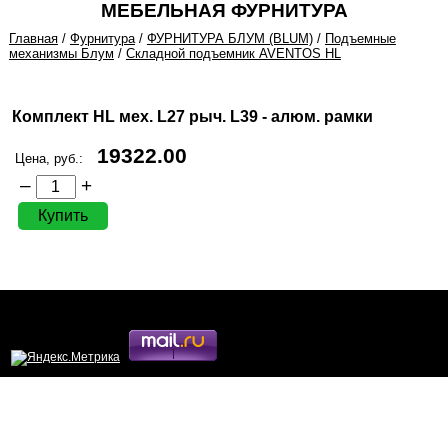
МЕБЕЛЬНАЯ ФУРНИТУРА
Главная
/
Фурнитура
/
ФУРНИТУРА БЛУМ (BLUM)
/
Подъемные
механизмы Блум
/
Складной подъемник AVENTOS HL
Комплект HL мех. L27 рыч. L39 - алюм. рамки
19322.00
Цена, руб.:
–
+