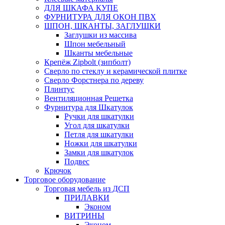
ДЛЯ ШКАФА КУПЕ
ФУРНИТУРА ДЛЯ ОКОН ПВХ
ШПОН, ШКАНТЫ, ЗАГЛУШКИ
Заглушки из массива
Шпон мебельный
Шканты мебельные
Крепёж Zipbolt (зипболт)
Сверло по стеклу и керамической плитке
Сверло Форстнера по дереву
Плинтус
Вентиляционная Решетка
Фурнитура для Шкатулок
Ручки для шкатулки
Угол для шкатулки
Петля для шкатулки
Ножки для шкатулки
Замки для шкатулок
Подвес
Крючок
Торговое оборудование
Торговая мебель из ДСП
ПРИЛАВКИ
Эконом
ВИТРИНЫ
Эконом