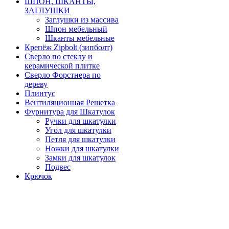
ШПОН, ШКАНТЫ,
ЗАГЛУШКИ
Заглушки из массива
Шпон мебельный
Шканты мебельные
Крепёж Zipbolt (зипболт)
Сверло по стеклу и
керамической плитке
Сверло Форстнера по
дереву
Плинтус
Вентиляционная Решетка
Фурнитура для Шкатулок
Ручки для шкатулки
Угол для шкатулки
Петля для шкатулки
Ножки для шкатулки
Замки для шкатулок
Подвес
Крючок