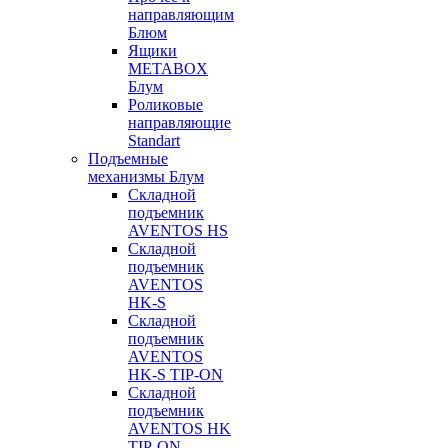
направляющим
Блюм
Ящики
METABOX
Блум
Роликовые
направляющие
Standart
Подъемные
механизмы Блум
Складной
подъемник
AVENTOS HS
Складной
подъемник
AVENTOS
HK-S
Складной
подъемник
AVENTOS
HK-S TIP-ON
Складной
подъемник
AVENTOS HK
TIP-ON