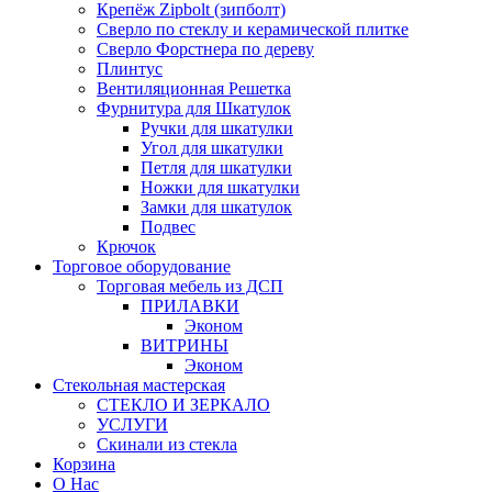
Крепёж Zipbolt (зипболт)
Сверло по стеклу и керамической плитке
Сверло Форстнера по дереву
Плинтус
Вентиляционная Решетка
Фурнитура для Шкатулок
Ручки для шкатулки
Угол для шкатулки
Петля для шкатулки
Ножки для шкатулки
Замки для шкатулок
Подвес
Крючок
Торговое оборудование
Торговая мебель из ДСП
ПРИЛАВКИ
Эконом
ВИТРИНЫ
Эконом
Стекольная мастерская
СТЕКЛО И ЗЕРКАЛО
УСЛУГИ
Скинали из стекла
Корзина
О Нас