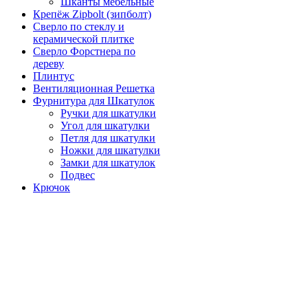
Шканты мебельные
Крепёж Zipbolt (зипболт)
Сверло по стеклу и
керамической плитке
Сверло Форстнера по
дереву
Плинтус
Вентиляционная Решетка
Фурнитура для Шкатулок
Ручки для шкатулки
Угол для шкатулки
Петля для шкатулки
Ножки для шкатулки
Замки для шкатулок
Подвес
Крючок