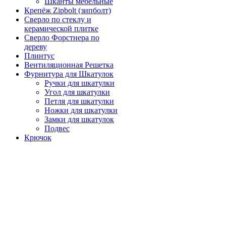
Шканты мебельные
Крепёж Zipbolt (зипболт)
Сверло по стеклу и
керамической плитке
Сверло Форстнера по
дереву
Плинтус
Вентиляционная Решетка
Фурнитура для Шкатулок
Ручки для шкатулки
Угол для шкатулки
Петля для шкатулки
Ножки для шкатулки
Замки для шкатулок
Подвес
Крючок