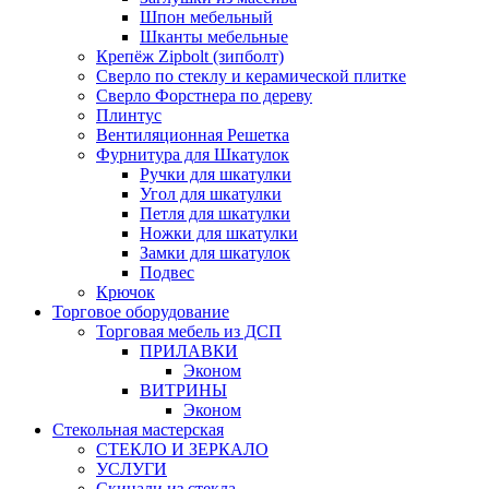
Шпон мебельный
Шканты мебельные
Крепёж Zipbolt (зипболт)
Сверло по стеклу и керамической плитке
Сверло Форстнера по дереву
Плинтус
Вентиляционная Решетка
Фурнитура для Шкатулок
Ручки для шкатулки
Угол для шкатулки
Петля для шкатулки
Ножки для шкатулки
Замки для шкатулок
Подвес
Крючок
Торговое оборудование
Торговая мебель из ДСП
ПРИЛАВКИ
Эконом
ВИТРИНЫ
Эконом
Стекольная мастерская
СТЕКЛО И ЗЕРКАЛО
УСЛУГИ
Скинали из стекла