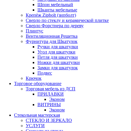
Шпон мебельный
Шканты мебельные
Крепёж Zipbolt (зипболт)
Сверло по стеклу и керамической плитке
Сверло Форстнера по дереву
Плинтус
Вентиляционная Решетка
Фурнитура для Шкатулок
Ручки для шкатулки
Угол для шкатулки
Петля для шкатулки
Ножки для шкатулки
Замки для шкатулок
Подвес
Крючок
Торговое оборудование
Торговая мебель из ДСП
ПРИЛАВКИ
Эконом
ВИТРИНЫ
Эконом
Стекольная мастерская
СТЕКЛО И ЗЕРКАЛО
УСЛУГИ
Скинали из стекла