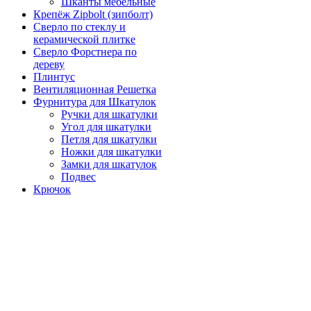
Шканты мебельные
Крепёж Zipbolt (зипболт)
Сверло по стеклу и
керамической плитке
Сверло Форстнера по
дереву
Плинтус
Вентиляционная Решетка
Фурнитура для Шкатулок
Ручки для шкатулки
Угол для шкатулки
Петля для шкатулки
Ножки для шкатулки
Замки для шкатулок
Подвес
Крючок