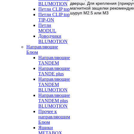
дверцы. Для крепления (прикру
BLUMOTION
магнитной защелки рекомендуе
Петли CLIP top
шуруп М2.5 или М3
Петли CLIP top
TIP-ON
Петли
MODUL
Доводчики
BLUMOTION
Направляющие
Блюм
Направляющие
TANDEM
Направляющие
TANDE plus
Направляющие
TANDEM
BLUMOTION
Направляющие
TANDEM plus
BLUMOTION
Прочее к
направляющим
Блюм
Ящики
METABOX