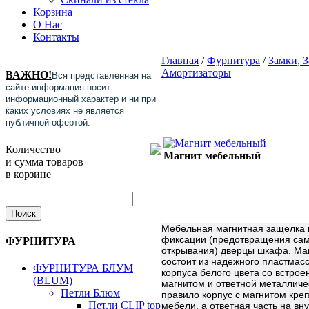
Корзина
О Нас
Контакты
Главная
/
Фурнитура
/
Замки, 
Амортизаторы
ВАЖНО!
Вся представленная на
сайте информация носит
информационный характер и ни при
каких условиях не является
публичной офертой.
Количество
Магнит мебельный
и сумма товаров
в корзине
Мебельная магнитная защелка 
фиксации (предотвращения сам
ФУРНИТУРА
открывания) дверцы шкафа. Ма
состоит из надежного пластмас
ФУРНИТУРА БЛУМ
корпуса белого цвета со встро
(BLUM)
магнитом и ответной металличе
Петли Блюм
правило корпус с магнитом креп
Петли CLIP top
мебели, а ответная часть на в