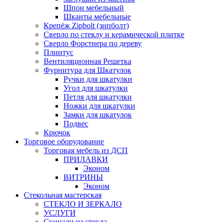
Шпон мебельный
Шканты мебельные
Крепёж Zipbolt (зипболт)
Сверло по стеклу и керамической плитке
Сверло Форстнера по дереву
Плинтус
Вентиляционная Решетка
Фурнитура для Шкатулок
Ручки для шкатулки
Угол для шкатулки
Петля для шкатулки
Ножки для шкатулки
Замки для шкатулок
Подвес
Крючок
Торговое оборудование
Торговая мебель из ДСП
ПРИЛАВКИ
Эконом
ВИТРИНЫ
Эконом
Стекольная мастерская
СТЕКЛО И ЗЕРКАЛО
УСЛУГИ
Скинали из стекла