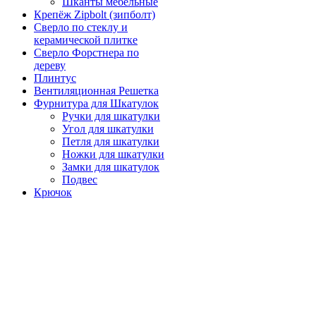
Шканты мебельные
Крепёж Zipbolt (зипболт)
Сверло по стеклу и
керамической плитке
Сверло Форстнера по
дереву
Плинтус
Вентиляционная Решетка
Фурнитура для Шкатулок
Ручки для шкатулки
Угол для шкатулки
Петля для шкатулки
Ножки для шкатулки
Замки для шкатулок
Подвес
Крючок