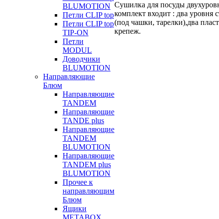
Сушилка для посуды двухуров
BLUMOTION
комплект входит : два уровня 
Петли CLIP top
(под чашки, тарелки),два плас
Петли CLIP top
крепеж.
TIP-ON
Петли
MODUL
Доводчики
BLUMOTION
Направляющие
Блюм
Направляющие
TANDEM
Направляющие
TANDE plus
Направляющие
TANDEM
BLUMOTION
Направляющие
TANDEM plus
BLUMOTION
Прочее к
направляющим
Блюм
Ящики
METABOX