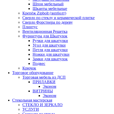
Шпон мебельный
Шканты мебельные
Крепёж Zipbolt (зипболт)
Сверло по стеклу и керамической плитке
Сверло Форстнера по дереву
Плинтус
Вентиляционная Решетка
Фурнитура для Шкатулок
Ручки для шкатулки
Угол для шкатулки
Петля для шкатулки
Ножки для шкатулки
Замки для шкатулок
Подвес
Крючок
Торговое оборудование
Торговая мебель из ДСП
ПРИЛАВКИ
Эконом
ВИТРИНЫ
Эконом
Стекольная мастерская
СТЕКЛО И ЗЕРКАЛО
УСЛУГИ
Скинали из стекла