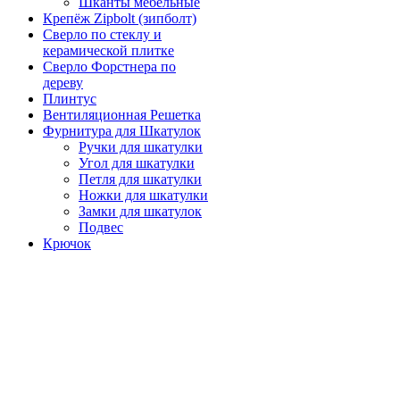
Шканты мебельные
Крепёж Zipbolt (зипболт)
Сверло по стеклу и
керамической плитке
Сверло Форстнера по
дереву
Плинтус
Вентиляционная Решетка
Фурнитура для Шкатулок
Ручки для шкатулки
Угол для шкатулки
Петля для шкатулки
Ножки для шкатулки
Замки для шкатулок
Подвес
Крючок