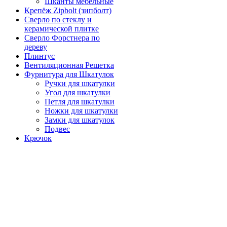
Шканты мебельные
Крепёж Zipbolt (зипболт)
Сверло по стеклу и
керамической плитке
Сверло Форстнера по
дереву
Плинтус
Вентиляционная Решетка
Фурнитура для Шкатулок
Ручки для шкатулки
Угол для шкатулки
Петля для шкатулки
Ножки для шкатулки
Замки для шкатулок
Подвес
Крючок