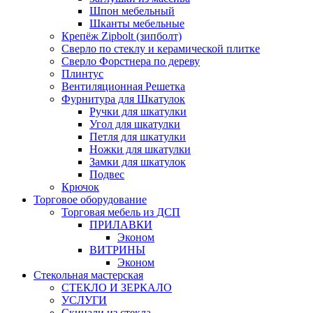
Шпон мебельный
Шканты мебельные
Крепёж Zipbolt (зипболт)
Сверло по стеклу и керамической плитке
Сверло Форстнера по дереву
Плинтус
Вентиляционная Решетка
Фурнитура для Шкатулок
Ручки для шкатулки
Угол для шкатулки
Петля для шкатулки
Ножки для шкатулки
Замки для шкатулок
Подвес
Крючок
Торговое оборудование
Торговая мебель из ДСП
ПРИЛАВКИ
Эконом
ВИТРИНЫ
Эконом
Стекольная мастерская
СТЕКЛО И ЗЕРКАЛО
УСЛУГИ
Скинали из стекла